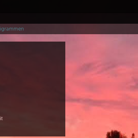
pigrammen
it