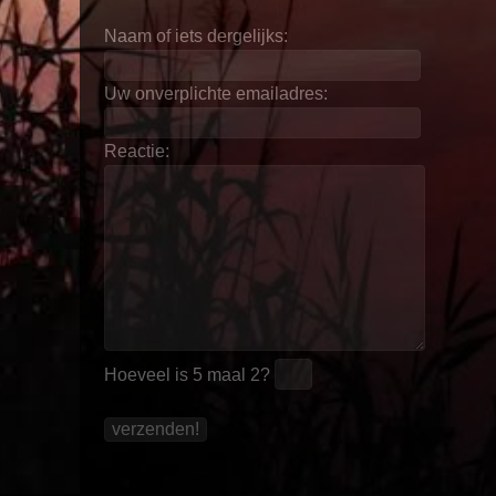
Naam of iets dergelijks:
Uw onverplichte emailadres:
Reactie:
Hoeveel is
5 maal 2
?