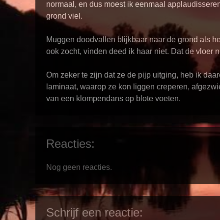
normaal, en dus moest ik eenmaal applaudissere
grond viel.
Muggen doodvallen blijkbaar naar de grond als her
ook zocht, vinden deed ik haar niet. Dat de vloer n
Om zeker te zijn dat ze de pijp uitging, heb ik daa
laminaat, waarop ze kon liggen creperen, afgezwie
van een klompendans op blote voeten.
Reacties:
Nog geen reacties.
Schrijf een reactie: