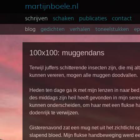
martijnboele.nl
schrijven
schaken
publicaties
contact
blog
gedichten
verhalen
toneelstukken
e
100x100: muggendans
Terwijl juffers schitterende insecten zijn, die mij a
kunnen vereren, mogen alle muggen doodvallen.
Heden ten dage ga ik met mijn lenzen in naar bed
des middags zijn heil heeft gevonden in mijn sere
kunnen onderscheiden, om haar met een flukse 
dodenrijk te verwijzen.
Gisterenavond zat een mug net uit het zichtlicht o
slapend bloed. Mijn flukse handbeweging werd e